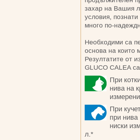
продължителен пр
захар на Вашия 
условия, познати 
много по-надеждн
Необходими са пе
основа на които 
Резултатите от и
GLUCO CALEA са 
При котки
нива на 
измерени 
При кучет
при нива 
ниски из
л.
*