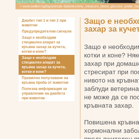
> www.wellion.bg/bg/
animals-diabetes
/
why_measure_blood_glucose_under_hom
Защо е необх
Диабет тип 1 и тип 2 при
животни
захар за куче
Предупредителни сигнали
Защо е необходим
специален апарат за
Защо е необходим
кръвна захар за кучета,
котки и коне?
котки и коне? Ня
Защо е необходим
захар при домаш
специален апарат за
кръвна захар за кучета,
стресират при по
котки и коне?
Правилно получаване на
нивото на кръвна
кръвна проба от животни
заблуди ветерина
Полезна информация за
управление на диабета
не може да се по
при животни
кръвната захар.
Повишена кръвна 
хормонални забо