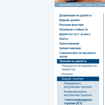
> www.wellion.bg/bg/
..
/
..
/
Types_of_Thera
Дефиниция на диабета
Видове диабет
Рискови фактори
Очаквани стойности
Диабетен тест за риск
HbA1c
Хипогликемия
Хипергликемия
Самоконтрол на кръвната
захар
Терапия на диабета
Перорални антидиабетни
лекарства
Инсулин
Видове терапия
Прандиална
инсулинова терапия
Конвенционална
инсулинова терапия
> Интензифицирана
терапия (ICT)