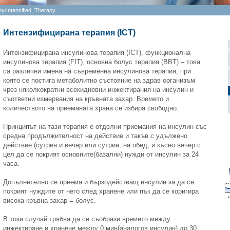
py
/
Intensified_Therapy
Интензифицирана терапия (ICT)
Интензифицирана инсулинова терапия (ICT), функционална
инсулинова терапия (FIT), основна болус терапия (BBT) – това
са различни имена на съвременна инсулинова терапия, при
която се постига метаболитно състояние на здрав организъм
чрез няколкократни всекидневни инжектирания на инсулин и
съответни измервания на кръвната захар. Времето и
количеството на приеманата храна се избира свободно.
Принципът на тази терапия е отделни приемания на инсулин със
средна продължителност на действие и такъв с удължено
действие (сутрин и вечер или сутрин, на обед, и късно вечер с
цел да се покрият основните(базални) нужди от инсулин за 24
часа.
Допълнително се приема и бързодействащ инсулин за да се
покрият нуждите от него след хранене или пък да се коригира
висока кръвна захар = болус.
В този случай трябва да се съобрази времето между
инжектиране и хранене между 0 мин(аналогов инсулин) до 30