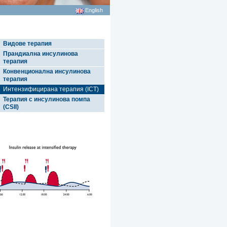
English
Видове терапия
Прандиална инсулинова
терапия
Конвенционална инсулинова
терапия
Интензифицирана терапия (ICT)
Терапия с инсулинова помпа
(CSII)