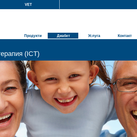
VET
Продукти
Диабет
Услуга
Контакт
ерапия (ICT)