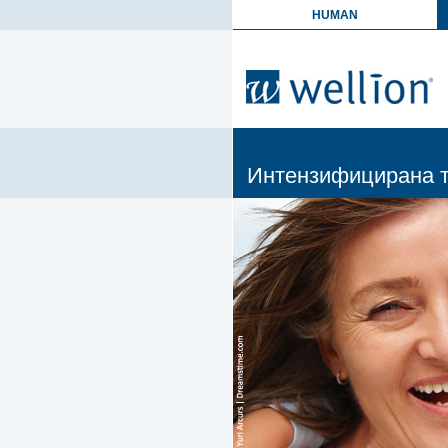
HUMAN
Интензифицирана т